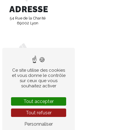
ADRESSE
54 Rue de la Charité
69002 Lyon
TÉLÉPHONE
Ce site utilise des cookies
et vous donne le contrôle
04 78 37 26 07
sur ceux que vous
souhaitez activer
Tout accepter
Tout refuser
Personnaliser
E-MAIL