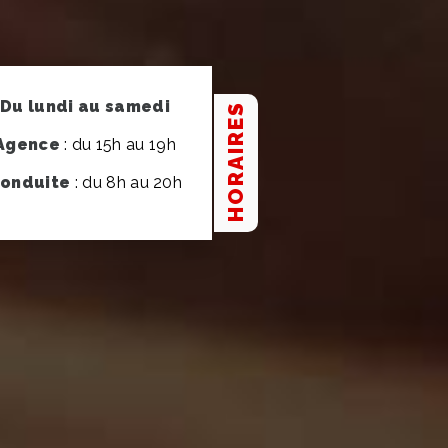
Du lundi au samedi
HORAIRES
Agence
: du 15h au 19h
onduite
: du 8h au 20h