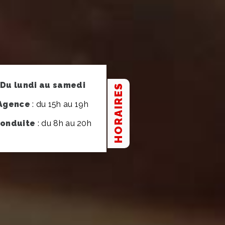
Du lundi au samedi
HORAIRES
Agence
: du 15h au 19h
onduite
: du 8h au 20h