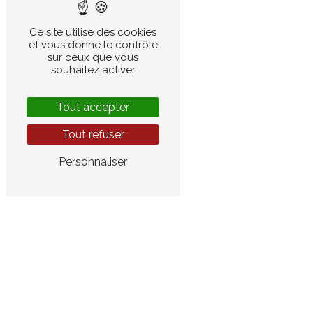
ADRESSE
54 Rue de la Charité
Ce site utilise des cookies
69002 Lyon
et vous donne le contrôle
sur ceux que vous
souhaitez activer
Tout accepter
Tout refuser
TÉLÉPHONE
Personnaliser
04 78 37 26 07
E-MAIL