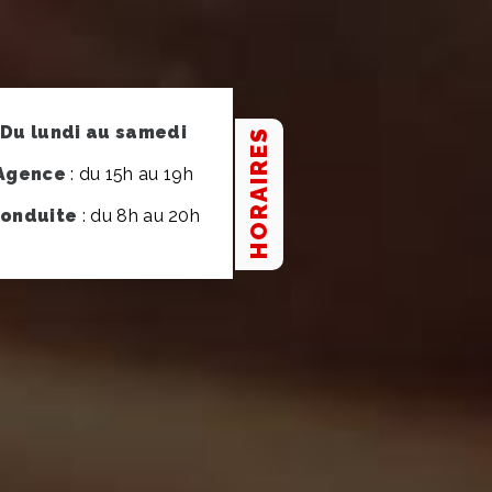
Du lundi au samedi
HORAIRES
Agence
: du 15h au 19h
onduite
: du 8h au 20h