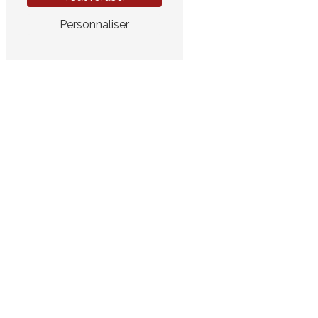
Personnaliser
E-MAIL
autoecolepresquile54@gmail.com
CONTACTEZ-NOUS