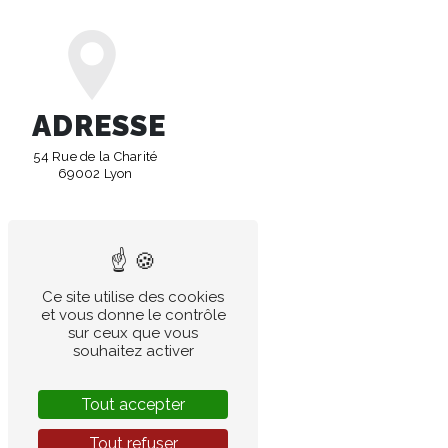
ADRESSE
54 Rue de la Charité
69002 Lyon
Ce site utilise des cookies
et vous donne le contrôle
TÉLÉPHONE
sur ceux que vous
souhaitez activer
04 78 37 26 07
Tout accepter
Tout refuser